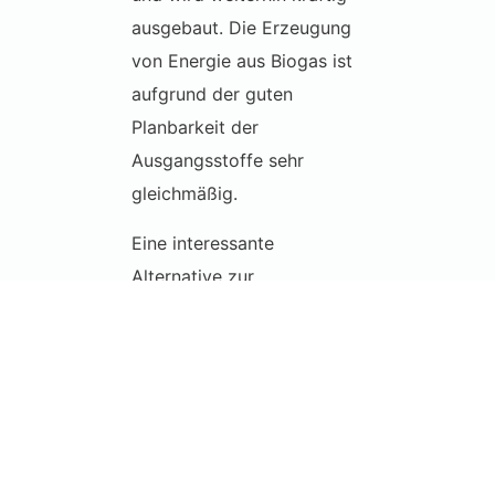
ausgebaut. Die Erzeugung
von Energie aus Biogas ist
aufgrund der guten
Planbarkeit der
Ausgangsstoffe sehr
gleichmäßig.
Eine interessante
Alternative zur
Stromgewinnung ist es, das
Roh-Biogas auf
Erdgasqualität
aufzubereiten und
anschließend ins Gasnetz
einzuspeisen.