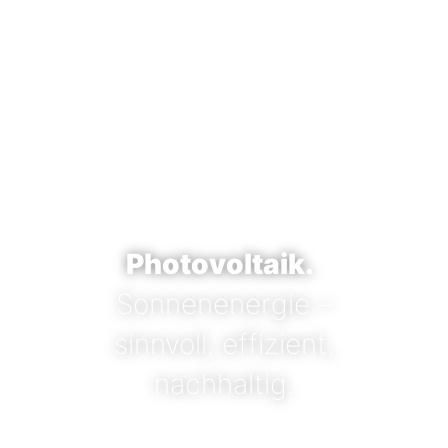
Photovoltaik.
Sonnenenergie –
sinnvoll, effizient,
nachhaltig.